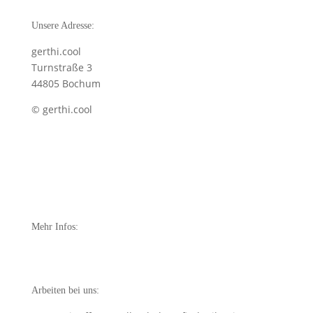
Unsere Adresse:
gerthi.cool
Turnstraße 3
44805 Bochum
© gerthi.cool
Pflichtangaben:
Datenschutz
Impressum
Mehr Infos:
Über gerthi.cool
Arbeiten bei uns: