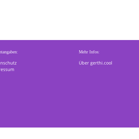
htangaben:
Mehr Infos:
enschutz
Über gerthi.cool
ressum