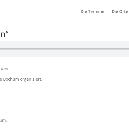
Die Termine
Die Orte
on“
rden.
fe Bochum organisiert.
hum.