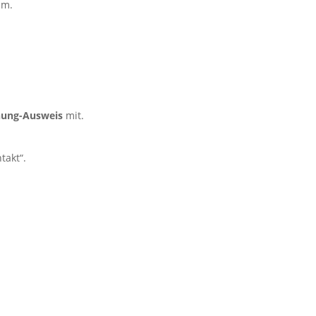
um.
nung-Ausweis
mit.
takt“.