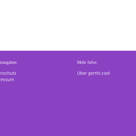
htangaben:
Mehr Infos:
enschutz
Über gerthi.cool
ressum