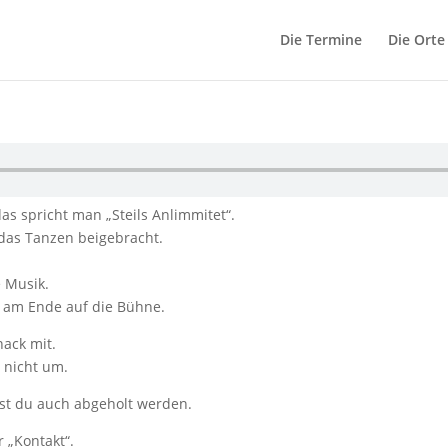
Die Termine
Die Orte
s spricht man „Steils Anlimmitet“.
 das Tanzen beigebracht.
 Musik.
e am Ende auf die Bühne.
nack mit.
 nicht um.
nnst du auch abgeholt werden.
 „Kontakt“.