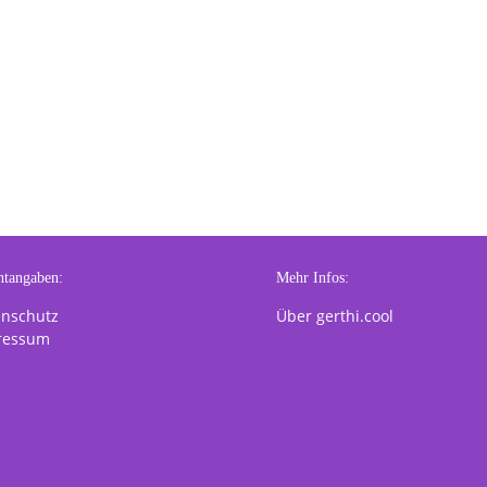
htangaben:
Mehr Infos:
enschutz
Über gerthi.cool
ressum