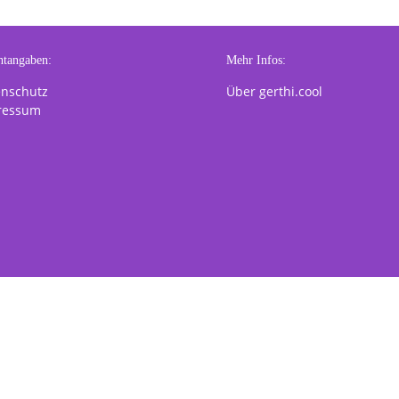
htangaben:
Mehr Infos:
enschutz
Über gerthi.cool
ressum